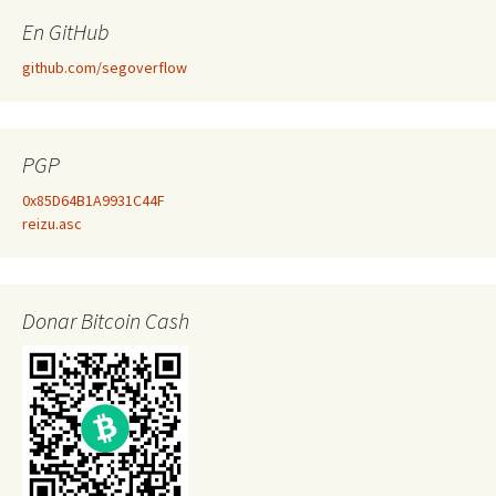
En GitHub
github.com/segoverflow
PGP
0x85D64B1A9931C44F
reizu.asc
Donar Bitcoin Cash