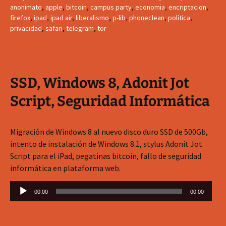
anonimato
,
apple
,
bitcoin
,
campus party
,
economia
,
encriptacion
,
firefox
,
ipad
,
ipad air
,
liberalismo
,
p-lib
,
phoneclean
,
política
,
privacidad
,
safari
,
telegram
,
tor
SSD, Windows 8, Adonit Jot
Script, Seguridad Informática
Migración de Windows 8 al nuevo disco duro SSD de 500Gb,
intento de instalación de Windows 8.1, stylus Adonit Jot
Script para el iPad, pegatinas bitcoin, fallo de seguridad
informática en plataforma web.
Reproductor
00:00
00:00
de
audio