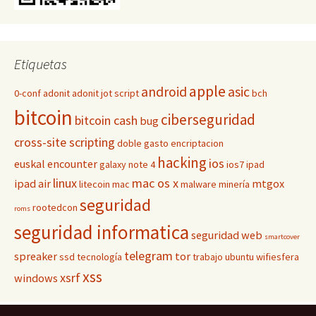
Etiquetas
apple
android
asic
0-conf
adonit
adonit jot script
bch
bitcoin
ciberseguridad
bitcoin cash
bug
cross-site scripting
doble gasto
encriptacion
hacking
ios
euskal encounter
galaxy note 4
ios7
ipad
linux
mac os x
ipad air
mtgox
litecoin
mac
malware
minería
seguridad
rootedcon
roms
seguridad informatica
seguridad web
smartcover
telegram
spreaker
tor
ssd
tecnología
trabajo
ubuntu
wifiesfera
xss
xsrf
windows