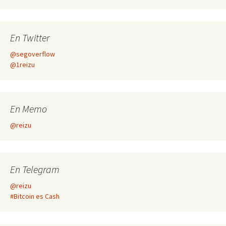
En Twitter
@segoverflow
@1reizu
En Memo
@reizu
En Telegram
@reizu
#Bitcoin es Cash