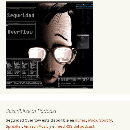
Suscribirse al Podcast
Seguridad Overflow está disponible en
iTunes
,
iVoox
,
Spotify
,
Spreaker
,
Amazon Music
y el
feed RSS del podcast
.