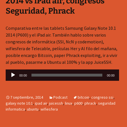
2014 vs iPad air, congresos
Seguridad, Phrack
Comparativa entre las tablets Samsung Galaxy Note 10.1
2014 (P600) y el iPad air. También hablo sobre varios
congresos de informática (SSI, NcN y codemotion),
wifiesfera de Telecable, películas Her y Al filo del mañana,
posible encargo Bitcoin, paper Phrack exploiting, ir a vivir
al pueblo, pasarme a Ubuntu al 100% y la app JuiceSSH.
Reproductor
00:00
00:00
de
audio
7 septiembre, 2014
Podcast
bitcoin
,
congreso ssi
,
galaxy note 10.1
,
ipad air
,
juicessh
,
linux
,
p600
,
phrack
,
seguridad
informatica
,
ubuntu
,
wifiesfera