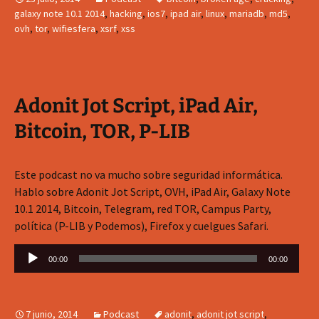
galaxy note 10.1 2014
,
hacking
,
ios7
,
ipad air
,
linux
,
mariadb
,
md5
,
ovh
,
tor
,
wifiesfera
,
xsrf
,
xss
Adonit Jot Script, iPad Air,
Bitcoin, TOR, P-LIB
Este podcast no va mucho sobre seguridad informática.
Hablo sobre Adonit Jot Script, OVH, iPad Air, Galaxy Note
10.1 2014, Bitcoin, Telegram, red TOR, Campus Party,
política (P-LIB y Podemos), Firefox y cuelgues Safari.
Reproductor
00:00
00:00
de
audio
7 junio, 2014
Podcast
adonit
,
adonit jot script
,