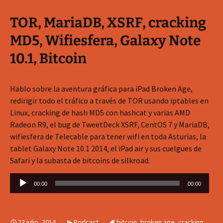
TOR, MariaDB, XSRF, cracking
MD5, Wifiesfera, Galaxy Note
10.1, Bitcoin
Hablo sobre la aventura gráfica para iPad Broken Age,
redirigir todo el tráfico a través de TOR usando iptables en
Linux, cracking de hash MD5 con hashcat y varias AMD
Radeon R9, el bug de TweetDeck XSRF, CentOS 7 y MariaDB,
wifiesfera de Telecable para tener wifi en toda Asturias, la
tablet Galaxy Note 10.1 2014, el iPad air y sus cuelgues de
Safari y la subasta de bitcoins de silkroad.
Reproductor
00:00
00:00
de
audio
23 julio, 2014
Podcast
bitcoin
,
broken age
,
cracking
,