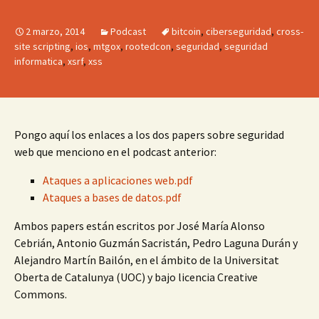
audio
2 marzo, 2014
Podcast
bitcoin
,
ciberseguridad
,
cross-
site scripting
,
ios
,
mtgox
,
rootedcon
,
seguridad
,
seguridad
informatica
,
xsrf
,
xss
Pongo aquí los enlaces a los dos papers sobre seguridad
web que menciono en el podcast anterior:
Ataques a aplicaciones web.pdf
Ataques a bases de datos.pdf
Ambos papers están escritos por José María Alonso
Cebrián, Antonio Guzmán Sacristán, Pedro Laguna Durán y
Alejandro Martín Bailón, en el ámbito de la Universitat
Oberta de Catalunya (UOC) y bajo licencia Creative
Commons.