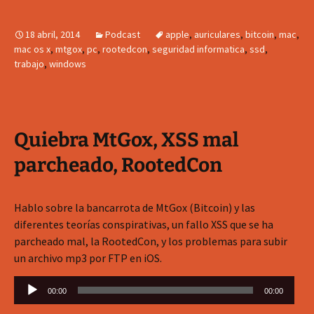
audio
18 abril, 2014
Podcast
apple
,
auriculares
,
bitcoin
,
mac
,
mac os x
,
mtgox
,
pc
,
rootedcon
,
seguridad informatica
,
ssd
,
trabajo
,
windows
Quiebra MtGox, XSS mal
parcheado, RootedCon
Hablo sobre la bancarrota de MtGox (Bitcoin) y las
diferentes teorías conspirativas, un fallo XSS que se ha
parcheado mal, la RootedCon, y los problemas para subir
un archivo mp3 por FTP en iOS.
Reproductor
00:00
00:00
de