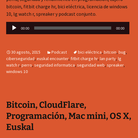
bitcoin, fitbit charge hr, bici eléctrica, licencia de windows
10, lg watch r, spreaker y podcast conjunto.
Reproductor
00:00
00:00
de
audio
30 agosto, 2015
Podcast
bici eléctrica
,
bitcoin
,
bug
,
ciberseguridad
,
euskal encounter
,
fitbit charge hr
,
lan party
,
lg
watch r
,
perro
,
seguridad informatica
,
seguridad web
,
spreaker
,
windows 10
Bitcoin, CloudFlare,
Programación, Mac mini, OS X,
Euskal