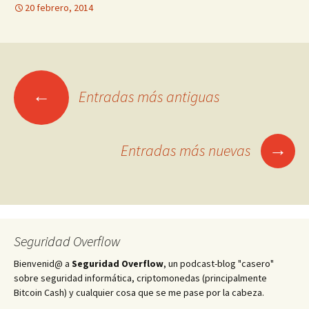
20 febrero, 2014
Ir
←
Entradas más antiguas
a
→
Entradas más nuevas
las
entradas
Seguridad Overflow
Bienvenid@ a
Seguridad Overflow
, un podcast-blog "casero"
sobre seguridad informática, criptomonedas (principalmente
Bitcoin Cash) y cualquier cosa que se me pase por la cabeza.