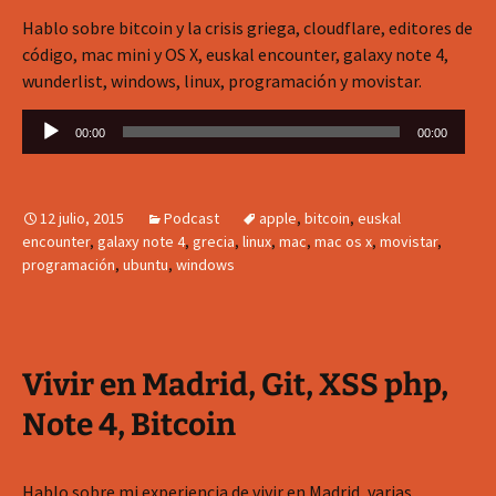
Hablo sobre bitcoin y la crisis griega, cloudflare, editores de
código, mac mini y OS X, euskal encounter, galaxy note 4,
wunderlist, windows, linux, programación y movistar.
Reproductor
00:00
00:00
de
audio
12 julio, 2015
Podcast
apple
,
bitcoin
,
euskal
encounter
,
galaxy note 4
,
grecia
,
linux
,
mac
,
mac os x
,
movistar
,
programación
,
ubuntu
,
windows
Vivir en Madrid, Git, XSS php,
Note 4, Bitcoin
Hablo sobre mi experiencia de vivir en Madrid, varias