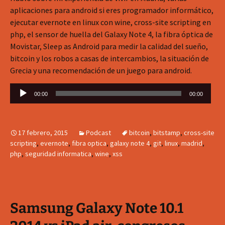
aplicaciones para android si eres programador informático,
ejecutar evernote en linux con wine, cross-site scripting en
php, el sensor de huella del Galaxy Note 4, la fibra óptica de
Movistar, Sleep as Android para medir la calidad del sueño,
bitcoin y los robos a casas de intercambios, la situación de
Grecia y una recomendación de un juego para android.
Reproductor
00:00
00:00
de
audio
17 febrero, 2015
Podcast
bitcoin
,
bitstamp
,
cross-site
scripting
,
evernote
,
fibra optica
,
galaxy note 4
,
git
,
linux
,
madrid
,
php
,
seguridad informatica
,
wine
,
xss
Samsung Galaxy Note 10.1