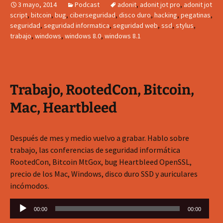
3 mayo, 2014
Podcast
adonit
,
adonit jot pro
,
adonit jot
script
,
bitcoin
,
bug
,
ciberseguridad
,
disco duro
,
hacking
,
pegatinas
,
seguridad
,
seguridad informatica
,
seguridad web
,
ssd
,
stylus
,
trabajo
,
windows
,
windows 8.0
,
windows 8.1
Trabajo, RootedCon, Bitcoin,
Mac, Heartbleed
Después de mes y medio vuelvo a grabar. Hablo sobre
trabajo, las conferencias de seguridad informática
RootedCon, Bitcoin MtGox, bug Heartbleed OpenSSL,
precio de los Mac, Windows, disco duro SSD y auriculares
incómodos.
Reproductor
00:00
00:00
de