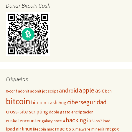
Donar Bitcoin Cash
Etiquetas
apple
android
asic
0-conf
adonit
adonit jot script
bch
bitcoin
ciberseguridad
bitcoin cash
bug
cross-site scripting
doble gasto
encriptacion
hacking
ios
euskal encounter
galaxy note 4
ios7
ipad
linux
mac os x
ipad air
mtgox
litecoin
mac
malware
minería