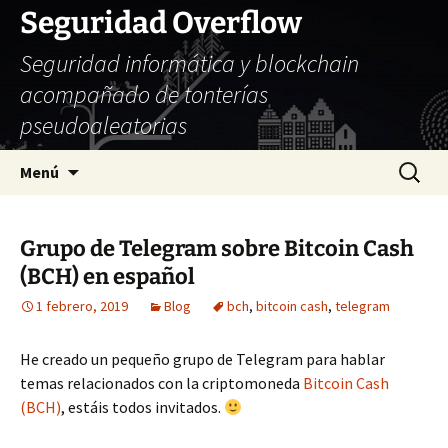
Seguridad Overflow
Seguridad informática y blockchain
acompañado de tonterías
pseudoaleatorias
Saltar
Buscar:
Menú
al
contenido
Grupo de Telegram sobre Bitcoin Cash
(BCH) en español
1 febrero, 2019
Blog
bch
,
bitcoin cash
,
telegram
He creado un pequeño grupo de Telegram para hablar
temas relacionados con la criptomoneda
Bitcoin Cash
(BCH)
, estáis todos invitados.