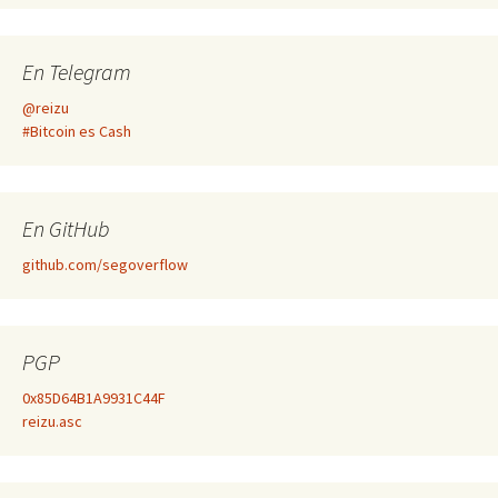
En Telegram
@reizu
#Bitcoin es Cash
En GitHub
github.com/segoverflow
PGP
0x85D64B1A9931C44F
reizu.asc