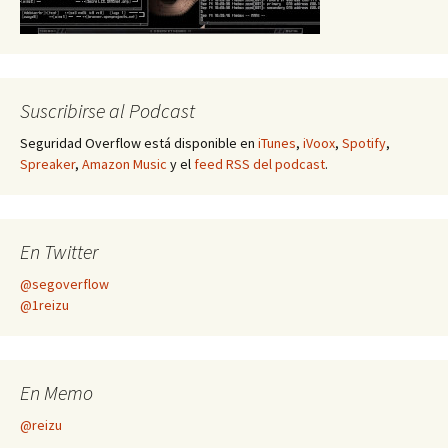
Suscribirse al Podcast
Seguridad Overflow está disponible en
iTunes
,
iVoox
,
Spotify
,
Spreaker
,
Amazon Music
y el
feed RSS del podcast
.
En Twitter
@segoverflow
@1reizu
En Memo
@reizu