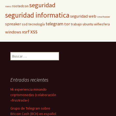
seguridad
rootedcon
roms
seguridad informatica
seguridad web
smartcover
telegram
spreaker
tor
ssd
tecnología
trabajo
ubuntu
wifiesfera
xss
xsrf
windows
Buscar:
Entradas recientes
Mi experiencia minando
criptomonedas (colaboración
«frustrada»)
Grupo de Telegram sobre
Bitcoin Cash (BCH) en español