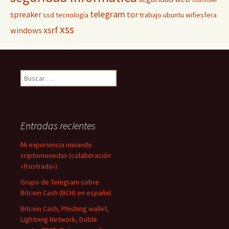
smartcover
telegram
spreaker
tor
ssd
tecnología
trabajo
ubuntu
wifiesfera
xss
xsrf
windows
Buscar:
Entradas recientes
Mi experiencia minando
criptomonedas (colaboración
«frustrada»)
Grupo de Telegram sobre
Bitcoin Cash (BCH) en español
Bitcoin Cash, Phishing wallet,
Lightning Network, Doble