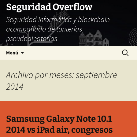
Seguridad Overflow
Seguridad informática y blockchain
acompañado de tonterías
pseudoaleatorias
Saltar
Buscar:
Menú
al
contenido
Archivo por meses: septiembre
2014
Samsung Galaxy Note 10.1
2014 vs iPad air, congresos