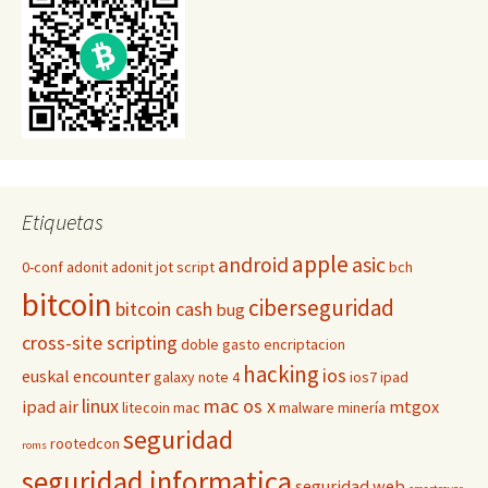
Etiquetas
apple
android
asic
0-conf
adonit
adonit jot script
bch
bitcoin
ciberseguridad
bitcoin cash
bug
cross-site scripting
doble gasto
encriptacion
hacking
ios
euskal encounter
galaxy note 4
ios7
ipad
linux
mac os x
ipad air
mtgox
litecoin
mac
malware
minería
seguridad
rootedcon
roms
seguridad informatica
seguridad web