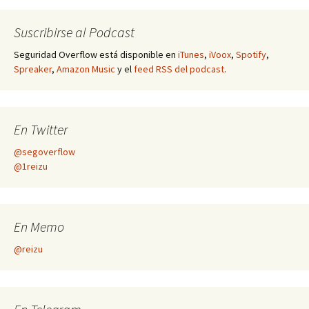
Suscribirse al Podcast
Seguridad Overflow está disponible en
iTunes
,
iVoox
,
Spotify
,
Spreaker
,
Amazon Music
y el
feed RSS del podcast
.
En Twitter
@segoverflow
@1reizu
En Memo
@reizu