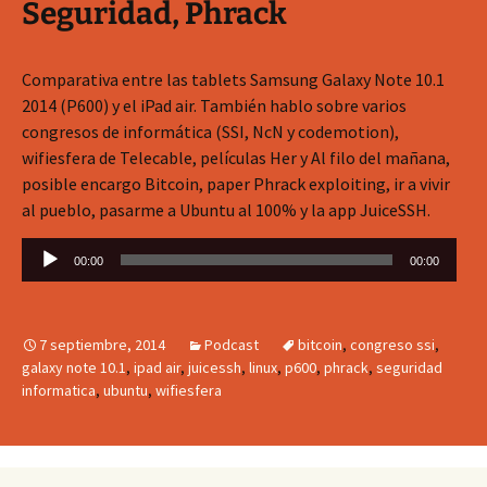
Seguridad, Phrack
Comparativa entre las tablets Samsung Galaxy Note 10.1
2014 (P600) y el iPad air. También hablo sobre varios
congresos de informática (SSI, NcN y codemotion),
wifiesfera de Telecable, películas Her y Al filo del mañana,
posible encargo Bitcoin, paper Phrack exploiting, ir a vivir
al pueblo, pasarme a Ubuntu al 100% y la app JuiceSSH.
Reproductor
00:00
00:00
de
audio
7 septiembre, 2014
Podcast
bitcoin
,
congreso ssi
,
galaxy note 10.1
,
ipad air
,
juicessh
,
linux
,
p600
,
phrack
,
seguridad
informatica
,
ubuntu
,
wifiesfera