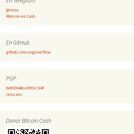
En Telegram
@reizu
#Bitcoin es Cash
En GitHub
github.com/segoverflow
PGP
0x85D64B1A9931C44F
reizu.asc
Donar Bitcoin Cash