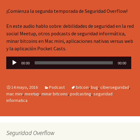
¡Comienza la segunda temporada de Seguridad Overflow!
En este audio hablo sobre: debilidades de seguridad en la red
social Meetup, otros podcasts de seguridad informática,
minar bitcoins en Mac mini, aplicaciones nativas versus web
y la aplicación Pocket Casts.
Reproductor
00:00
00:00
de
audio
14 mayo, 2016
Podcast
bitcoin
,
bug
,
ciberseguridad
,
mac mini
,
meetup
,
minar bitcoins
,
podcasting
,
seguridad
informatica
Seguridad Overflow