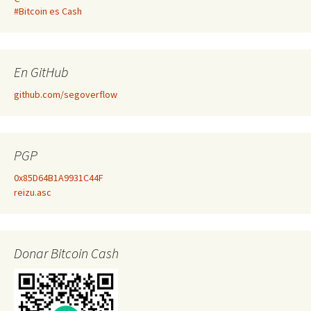
#Bitcoin es Cash
En GitHub
github.com/segoverflow
PGP
0x85D64B1A9931C44F
reizu.asc
Donar Bitcoin Cash