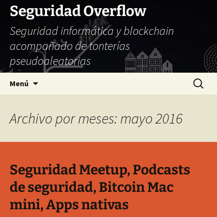
Seguridad Overflow
Seguridad informática y blockchain
acompañado de tonterías
pseudoaleatorias
Saltar
Buscar:
Menú
al
contenido
Archivo por meses: mayo 2016
Seguridad Meetup, Podcasts
de seguridad, Bitcoin Mac
mini, Apps nativas