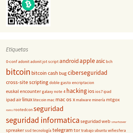
Etiquetas
apple
android
asic
0-conf
adonit
adonit jot script
bch
bitcoin
ciberseguridad
bitcoin cash
bug
cross-site scripting
doble gasto
encriptacion
hacking
ios
euskal encounter
galaxy note 4
ios7
ipad
linux
mac os x
ipad air
mtgox
litecoin
mac
malware
minería
seguridad
rootedcon
roms
seguridad informatica
seguridad web
smartcover
telegram
spreaker
tor
ssd
tecnología
trabajo
ubuntu
wifiesfera