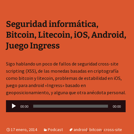
Seguridad informática,
Bitcoin, Litecoin, iOS, Android,
Juego Ingress
Sigo hablando un poco de fallos de seguridad cross-site
scripting (XSS), de las monedas basadas en criptografía
como bitcoin y litecoin, problemas de estabilidad en iOS,
juego para android «Ingress» basado en
geoposicionamiento, y alguna que otra anécdota personal.
Reproductor
00:00
00:00
de
audio
17 enero, 2014
Podcast
android
,
bitcoin
,
cross-site