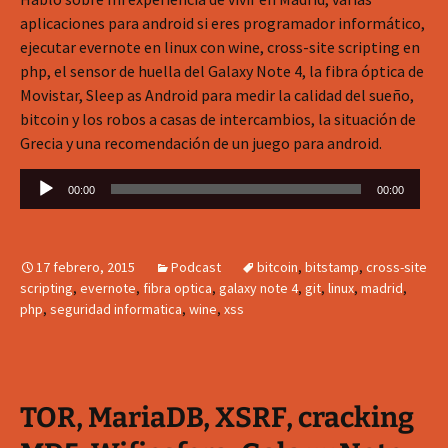
aplicaciones para android si eres programador informático,
ejecutar evernote en linux con wine, cross-site scripting en
php, el sensor de huella del Galaxy Note 4, la fibra óptica de
Movistar, Sleep as Android para medir la calidad del sueño,
bitcoin y los robos a casas de intercambios, la situación de
Grecia y una recomendación de un juego para android.
Reproductor
00:00
00:00
de
audio
17 febrero, 2015
Podcast
bitcoin
,
bitstamp
,
cross-site
scripting
,
evernote
,
fibra optica
,
galaxy note 4
,
git
,
linux
,
madrid
,
php
,
seguridad informatica
,
wine
,
xss
TOR, MariaDB, XSRF, cracking