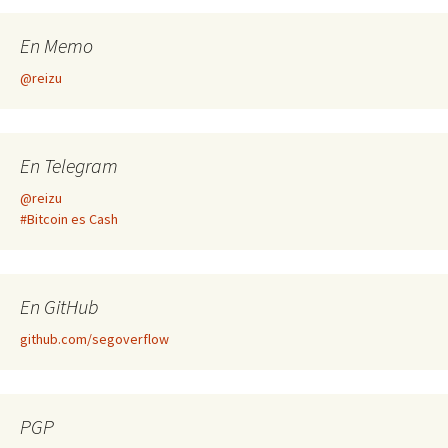
En Memo
@reizu
En Telegram
@reizu
#Bitcoin es Cash
En GitHub
github.com/segoverflow
PGP