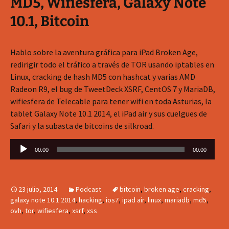
MD5, Wifiesfera, Galaxy Note
10.1, Bitcoin
Hablo sobre la aventura gráfica para iPad Broken Age,
redirigir todo el tráfico a través de TOR usando iptables en
Linux, cracking de hash MD5 con hashcat y varias AMD
Radeon R9, el bug de TweetDeck XSRF, CentOS 7 y MariaDB,
wifiesfera de Telecable para tener wifi en toda Asturias, la
tablet Galaxy Note 10.1 2014, el iPad air y sus cuelgues de
Safari y la subasta de bitcoins de silkroad.
Reproductor
00:00
00:00
de
audio
23 julio, 2014
Podcast
bitcoin
,
broken age
,
cracking
,
galaxy note 10.1 2014
,
hacking
,
ios7
,
ipad air
,
linux
,
mariadb
,
md5
,
ovh
,
tor
,
wifiesfera
,
xsrf
,
xss