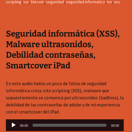
scripting
,
ios
,
litecoin
,
seguridad
,
seguridad informatica
,
tor
,
xss
Seguridad informática (XSS),
Malware ultrasonidos,
Debilidad contraseñas,
Smartcover iPad
En este audio hablo un poco de fallos de seguridad
informática cross-site scripting (XSS), malware que
supuestamente se comunica por ultrasonidos (badbios), la
debilidad de las contraseñas de adobe y de mi experiencia
con el smartcover del iPad.
Reproductor
00:00
00:00