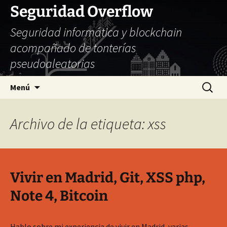
Seguridad Overflow
Seguridad informática y blockchain
acompañado de tonterías
pseudoaleatorias
Saltar
Buscar:
Menú
al
contenido
Archivo de la etiqueta: xss
Vivir en Madrid, Git, XSS php,
Note 4, Bitcoin
Hablo sobre mi experiencia de vivir en Madrid, varias