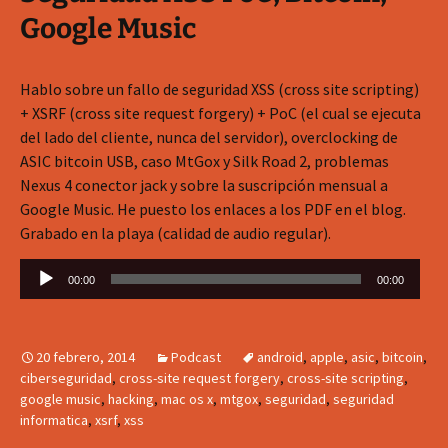
Google Music
Hablo sobre un fallo de seguridad XSS (cross site scripting)
+ XSRF (cross site request forgery) + PoC (el cual se ejecuta
del lado del cliente, nunca del servidor), overclocking de
ASIC bitcoin USB, caso MtGox y Silk Road 2, problemas
Nexus 4 conector jack y sobre la suscripción mensual a
Google Music. He puesto los enlaces a los PDF en el blog.
Grabado en la playa (calidad de audio regular).
Reproductor
00:00
00:00
de
audio
20 febrero, 2014
Podcast
android
,
apple
,
asic
,
bitcoin
,
ciberseguridad
,
cross-site request forgery
,
cross-site scripting
,
google music
,
hacking
,
mac os x
,
mtgox
,
seguridad
,
seguridad
informatica
,
xsrf
,
xss