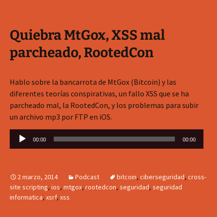
Quiebra MtGox, XSS mal
parcheado, RootedCon
Hablo sobre la bancarrota de MtGox (Bitcoin) y las
diferentes teorías conspirativas, un fallo XSS que se ha
parcheado mal, la RootedCon, y los problemas para subir
un archivo mp3 por FTP en iOS.
Reproductor
00:00
00:00
de
audio
2 marzo, 2014
Podcast
bitcoin
,
ciberseguridad
,
cross-
site scripting
,
ios
,
mtgox
,
rootedcon
,
seguridad
,
seguridad
informatica
,
xsrf
,
xss