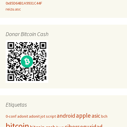
0x85D64B1A9931C44F
reizu.asc
Donar Bitcoin Cash
Etiquetas
apple
android
asic
0-conf
adonit
adonit jot script
bch
bitcoin
ciberseguridad