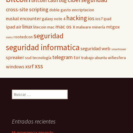
bitcoin cash
bug
cross-site scripting
doble gasto
encriptacion
hacking
ios
euskal encounter
galaxy note 4
ios7
ipad
linux
mac os x
ipad air
mtgox
litecoin
mac
malware
minería
seguridad
rootedcon
roms
seguridad informatica
seguridad web
smartcover
telegram
spreaker
tor
ssd
tecnología
trabajo
ubuntu
wifiesfera
xss
xsrf
windows
Buscar:
Entradas recientes
Mi experiencia minando