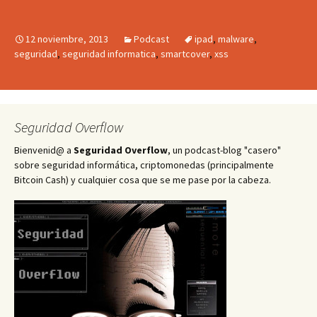
de
audio
12 noviembre, 2013
Podcast
ipad
,
malware
,
seguridad
,
seguridad informatica
,
smartcover
,
xss
Seguridad Overflow
Bienvenid@ a
Seguridad Overflow
, un podcast-blog "casero"
sobre seguridad informática, criptomonedas (principalmente
Bitcoin Cash) y cualquier cosa que se me pase por la cabeza.