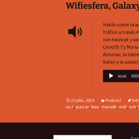
Wifiesfera, Galaxy
Hablo sobre la av
tráfico a través
con hashcat y va
CentOS 7 y MariaD
Asturias, la table
Safari y la subast
Reproductor
00:00
de
audio
23 julio, 2014
Podcast
bit
ios7
,
ipad air
,
linux
,
mariadb
,
md5
,
ovh
,
Buscar:
Ent