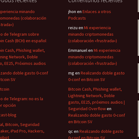
disminuir
el
xperiencia minando
jhon
en
Enlaces a otros
volumen.
tomonedas (colaboración
Podcasts
strada»)
reizu
en
Mi experiencia
o de Telegram sobre
minando criptomonedas
oin Cash (BCH) en español
(colaboración «frustrada»)
oin Cash, Phishing wallet,
Emmanuel
en
Mi experiencia
tning Network, Doble
minando criptomonedas
o, EE25, Próximos audios
(colaboración «frustrada»)
izando doble gasto 0-conf
mg
en
Realizando doble gasto
itcoin SV
0-conf en Bitcoin SV
itcoin
Bitcoin Cash, Phishing wallet,
Lightning Network, Doble
o de Telegram: no es la
gasto, EE25, próximos audios |
r opción
Seguridad Overflow
en
ast-blog
Realizando doble gasto 0-conf
en Bitcoin SV
al, Bitcoin, Seguridad
aker, iPad Pro, Hackers,
qc
en
Realizando doble gasto
Robot
0-conf en Bitcoin SV