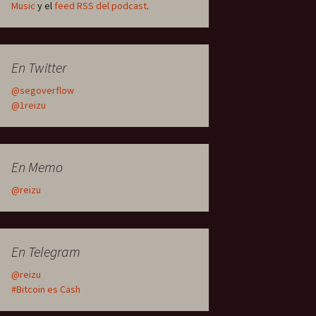
Music
y el
feed RSS del podcast
.
En Twitter
@segoverflow
@1reizu
En Memo
@reizu
En Telegram
@reizu
#Bitcoin es Cash