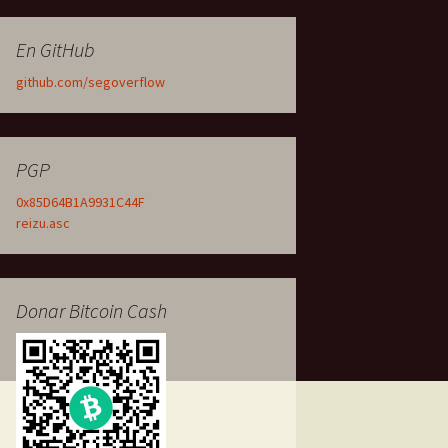
En GitHub
github.com/segoverflow
PGP
0x85D64B1A9931C44F
reizu.asc
Donar Bitcoin Cash