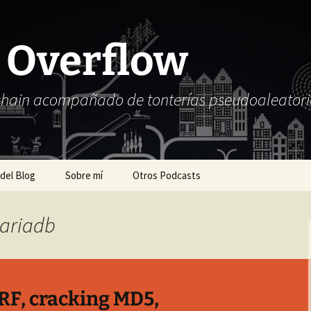
 Overflow
chain acompañado de tonterías pseudoaleatori
 del Blog
Sobre mí
Otros Podcasts
mariadb
RF, cracking MD5,