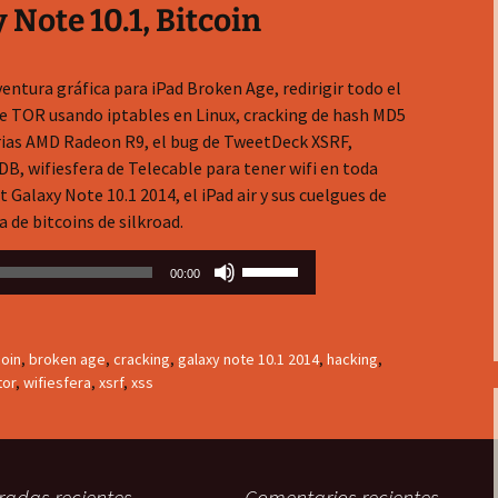
 Note 10.1, Bitcoin
entura gráfica para iPad Broken Age, redirigir todo el
 de TOR usando iptables en Linux, cracking de hash MD5
rias AMD Radeon R9, el bug de TweetDeck XSRF,
B, wifiesfera de Telecable para tener wifi en toda
t Galaxy Note 10.1 2014, el iPad air y sus cuelgues de
a de bitcoins de silkroad.
Utiliza
00:00
las
teclas
de
coin
,
broken age
,
cracking
,
galaxy note 10.1 2014
,
hacking
,
flecha
tor
,
wifiesfera
,
xsrf
,
xss
arriba/abajo
para
aumentar
o
radas recientes
Comentarios recientes