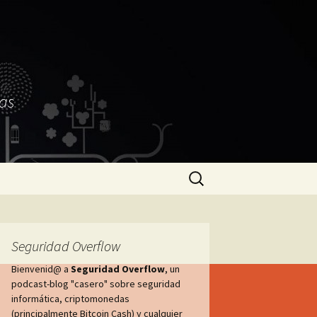
as
Buscar:
Seguridad Overflow
Bienvenid@ a
Seguridad Overflow
, un
podcast-blog "casero" sobre seguridad
informática, criptomonedas
(principalmente Bitcoin Cash) y cualquier