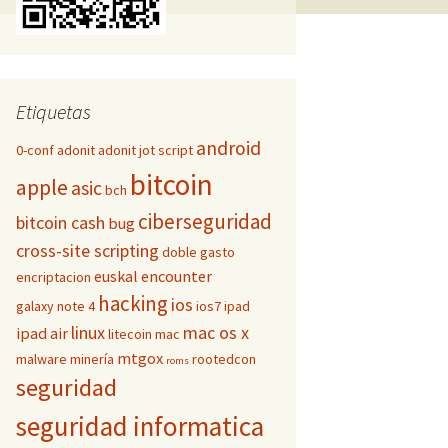
Etiquetas
android
0-conf
adonit
adonit jot script
bitcoin
apple
asic
bch
ciberseguridad
bitcoin cash
bug
cross-site scripting
doble gasto
euskal encounter
encriptacion
hacking
ios
galaxy note 4
ios7
ipad
linux
mac os x
ipad air
litecoin
mac
mtgox
malware
minería
rootedcon
roms
seguridad
seguridad informatica