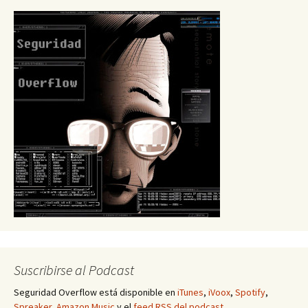
Suscribirse al Podcast
Seguridad Overflow está disponible en
iTunes
,
iVoox
,
Spotify
,
Spreaker
,
Amazon Music
y el
feed RSS del podcast
.