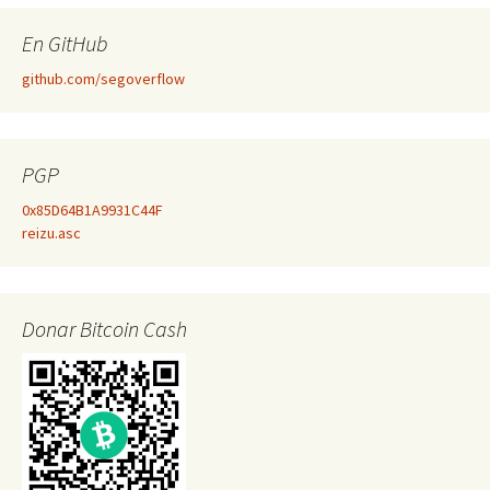
En GitHub
github.com/segoverflow
PGP
0x85D64B1A9931C44F
reizu.asc
Donar Bitcoin Cash