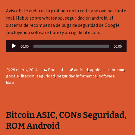
Aviso: Este audio está grabado en la calle y se oye bastante
mal. Hablo sobre whatsapp, seguridad en android, el
sistema de recompensa de bugs de seguridad de Google
(incluyendo software libre) y un rig de litecoin.
Reproductor
00:00
00:00
de
audio
29 enero, 2014
Podcast
android
,
apple
,
asic
,
bitcoin
,
google
,
litecoin
,
seguridad
,
seguridad informatica
,
software
libre
Bitcoin ASIC, CONs Seguridad,
ROM Android