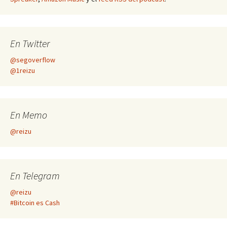
En Twitter
@segoverflow
@1reizu
En Memo
@reizu
En Telegram
@reizu
#Bitcoin es Cash