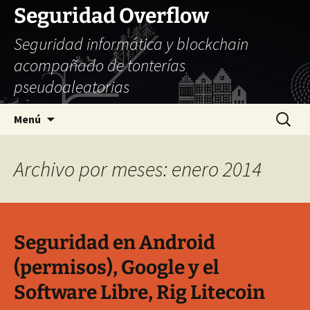
Seguridad Overflow
Seguridad informática y blockchain
acompañado de tonterías
pseudoaleatorias
Saltar
Buscar:
Menú
al
contenido
Archivo por meses: enero 2014
Seguridad en Android
(permisos), Google y el
Software Libre, Rig Litecoin