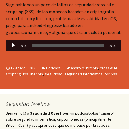
Sigo hablando un poco de fallos de seguridad cross-site
scripting (XSS), de las monedas basadas en criptografía
como bitcoin y litecoin, problemas de estabilidad en iOS,
juego para android «Ingress» basado en
geoposicionamiento, y alguna que otra anécdota personal.
Reproductor
00:00
00:00
de
audio
17 enero, 2014
Podcast
android
,
bitcoin
,
cross-site
scripting
,
ios
,
litecoin
,
seguridad
,
seguridad informatica
,
tor
,
xss
Seguridad Overflow
Bienvenid@ a
Seguridad Overflow
, un podcast-blog "casero"
sobre seguridad informática, criptomonedas (principalmente
Bitcoin Cash) y cualquier cosa que se me pase por la cabeza.