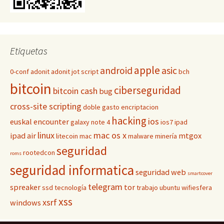
Etiquetas
apple
android
asic
0-conf
adonit
adonit jot script
bch
bitcoin
ciberseguridad
bitcoin cash
bug
cross-site scripting
doble gasto
encriptacion
hacking
ios
euskal encounter
galaxy note 4
ios7
ipad
linux
mac os x
ipad air
mtgox
litecoin
mac
malware
minería
seguridad
rootedcon
roms
seguridad informatica
seguridad web
smartcover
telegram
spreaker
tor
ssd
tecnología
trabajo
ubuntu
wifiesfera
xss
xsrf
windows