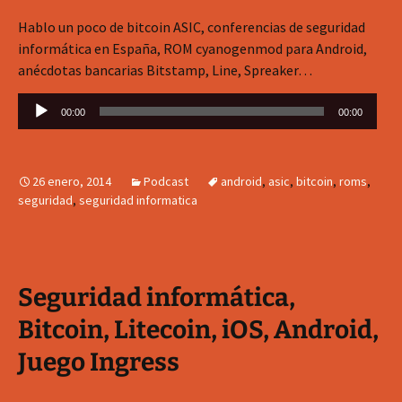
Hablo un poco de bitcoin ASIC, conferencias de seguridad
informática en España, ROM cyanogenmod para Android,
anécdotas bancarias Bitstamp, Line, Spreaker…
Reproductor
00:00
00:00
de
audio
26 enero, 2014
Podcast
android
,
asic
,
bitcoin
,
roms
,
seguridad
,
seguridad informatica
Seguridad informática,
Bitcoin, Litecoin, iOS, Android,
Juego Ingress