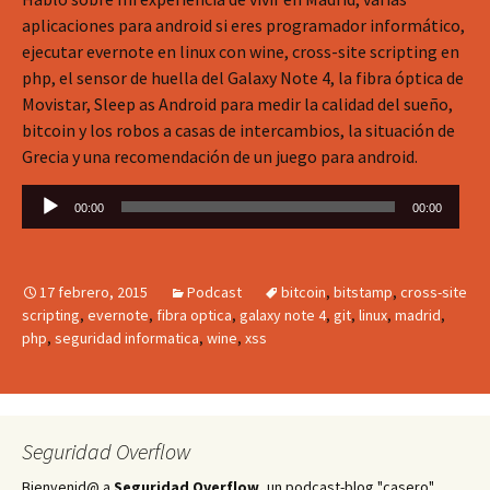
aplicaciones para android si eres programador informático,
ejecutar evernote en linux con wine, cross-site scripting en
php, el sensor de huella del Galaxy Note 4, la fibra óptica de
Movistar, Sleep as Android para medir la calidad del sueño,
bitcoin y los robos a casas de intercambios, la situación de
Grecia y una recomendación de un juego para android.
Reproductor
00:00
00:00
de
audio
17 febrero, 2015
Podcast
bitcoin
,
bitstamp
,
cross-site
scripting
,
evernote
,
fibra optica
,
galaxy note 4
,
git
,
linux
,
madrid
,
php
,
seguridad informatica
,
wine
,
xss
Seguridad Overflow
Bienvenid@ a
Seguridad Overflow
, un podcast-blog "casero"