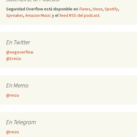
Seguridad Overflow está disponible en
iTunes
,
iVoox
,
Spotify
,
Spreaker
,
Amazon Music
y el
feed RSS del podcast
.
En Twitter
@segoverflow
@1reizu
En Memo
@reizu
En Telegram
@reizu