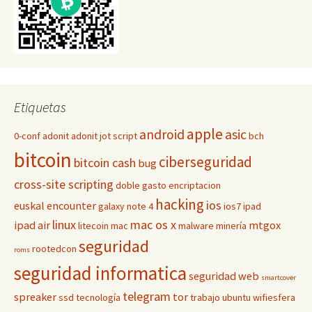
Etiquetas
apple
android
asic
0-conf
adonit
adonit jot script
bch
bitcoin
ciberseguridad
bitcoin cash
bug
cross-site scripting
doble gasto
encriptacion
hacking
ios
euskal encounter
galaxy note 4
ios7
ipad
linux
mac os x
ipad air
mtgox
litecoin
mac
malware
minería
seguridad
rootedcon
roms
seguridad informatica
seguridad web
smartcover
telegram
spreaker
tor
ssd
tecnología
trabajo
ubuntu
wifiesfera