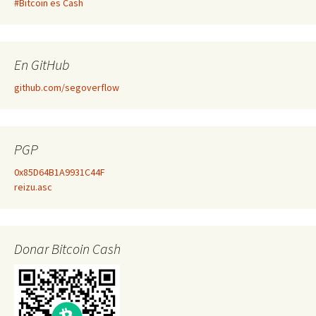
#Bitcoin es Cash
En GitHub
github.com/segoverflow
PGP
0x85D64B1A9931C44F
reizu.asc
Donar Bitcoin Cash