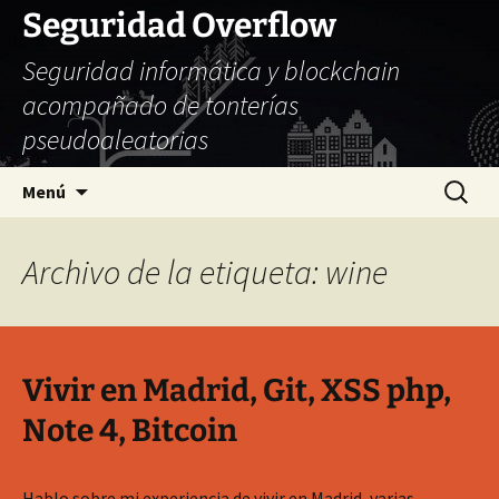
Seguridad Overflow
Seguridad informática y blockchain
acompañado de tonterías
pseudoaleatorias
Saltar
Buscar:
Menú
al
contenido
Archivo de la etiqueta: wine
Vivir en Madrid, Git, XSS php,
Note 4, Bitcoin
Hablo sobre mi experiencia de vivir en Madrid, varias