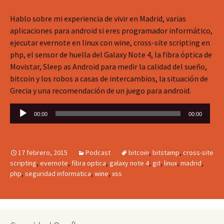
Hablo sobre mi experiencia de vivir en Madrid, varias
aplicaciones para android si eres programador informático,
ejecutar evernote en linux con wine, cross-site scripting en
php, el sensor de huella del Galaxy Note 4, la fibra óptica de
Movistar, Sleep as Android para medir la calidad del sueño,
bitcoin y los robos a casas de intercambios, la situación de
Grecia y una recomendación de un juego para android.
Reproductor
00:00
00:00
de
audio
17 febrero, 2015
Podcast
bitcoin
,
bitstamp
,
cross-site
scripting
,
evernote
,
fibra optica
,
galaxy note 4
,
git
,
linux
,
madrid
,
php
,
seguridad informatica
,
wine
,
xss