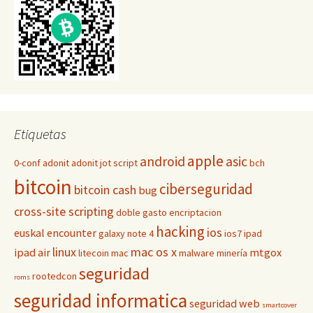
Etiquetas
apple
android
asic
0-conf
adonit
adonit jot script
bch
bitcoin
ciberseguridad
bitcoin cash
bug
cross-site scripting
doble gasto
encriptacion
hacking
ios
euskal encounter
galaxy note 4
ios7
ipad
linux
mac os x
ipad air
mtgox
litecoin
mac
malware
minería
seguridad
rootedcon
roms
seguridad informatica
seguridad web
smartcover