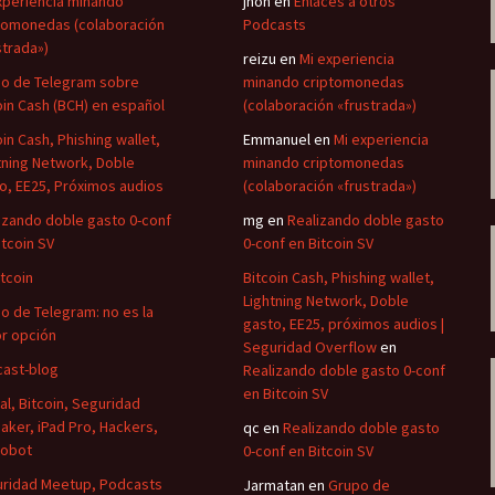
xperiencia minando
jhon
en
Enlaces a otros
volumen.
tomonedas (colaboración
Podcasts
strada»)
reizu
en
Mi experiencia
o de Telegram sobre
minando criptomonedas
oin Cash (BCH) en español
(colaboración «frustrada»)
oin Cash, Phishing wallet,
Emmanuel
en
Mi experiencia
tning Network, Doble
minando criptomonedas
o, EE25, Próximos audios
(colaboración «frustrada»)
izando doble gasto 0-conf
mg
en
Realizando doble gasto
itcoin SV
0-conf en Bitcoin SV
itcoin
Bitcoin Cash, Phishing wallet,
Lightning Network, Doble
o de Telegram: no es la
gasto, EE25, próximos audios |
r opción
Seguridad Overflow
en
ast-blog
Realizando doble gasto 0-conf
en Bitcoin SV
al, Bitcoin, Seguridad
aker, iPad Pro, Hackers,
qc
en
Realizando doble gasto
Robot
0-conf en Bitcoin SV
ridad Meetup, Podcasts
Jarmatan
en
Grupo de