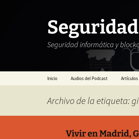
Seguridad
Seguridad informática y block
Saltar
Inicio
Audios del Podcast
Artículos
al
contenido
Archivo de la etiqueta: gi
Vivir en Madrid, G