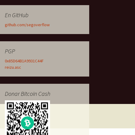
En GitHub
github.com/segoverflow
PGP
0x85D64B1A9931C44F
reizu.asc
Donar Bitcoin Cash