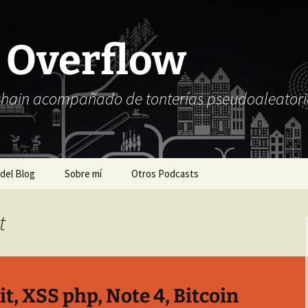
 Overflow
chain acompañado de tonterías pseudoaleatori
 del Blog
Sobre mí
Otros Podcasts
t
it, XSS php, Note 4, Bitcoin