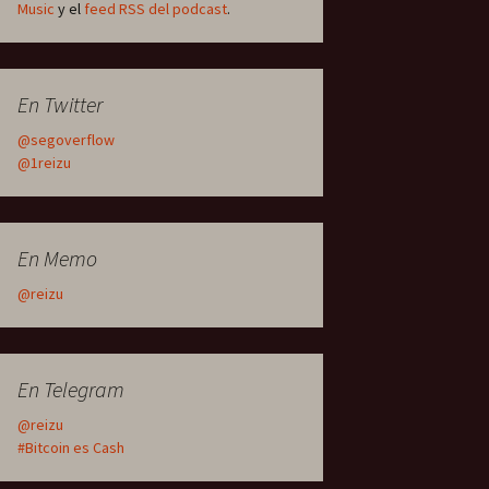
Music
y el
feed RSS del podcast
.
En Twitter
@segoverflow
@1reizu
En Memo
@reizu
En Telegram
@reizu
#Bitcoin es Cash