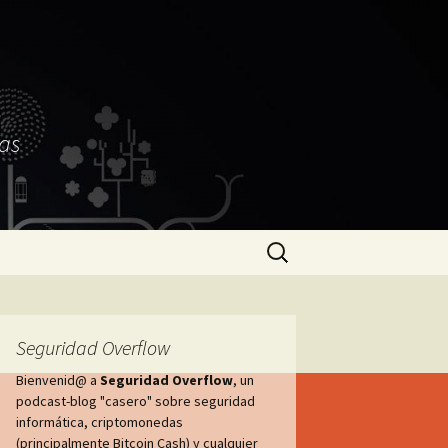
as
Buscar:
Seguridad Overflow
Bienvenid@ a
Seguridad Overflow
, un
podcast-blog "casero" sobre seguridad
informática, criptomonedas
(principalmente Bitcoin Cash) y cualquier