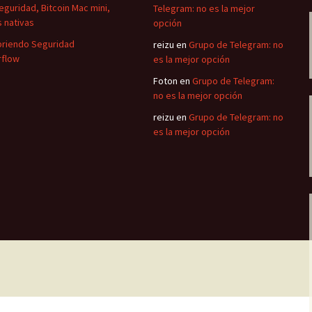
eguridad, Bitcoin Mac mini,
Telegram: no es la mejor
 nativas
opción
riendo Seguridad
reizu
en
Grupo de Telegram: no
flow
es la mejor opción
Foton
en
Grupo de Telegram:
no es la mejor opción
reizu
en
Grupo de Telegram: no
es la mejor opción