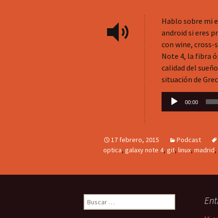
Hablo sobre mi ex
android si eres 
con wine, cross-s
Note 4, la fibra 
calidad del sueño
situación de Gre
Reproductor
00:00
de
audio
17 febrero, 2015
Podcast
optica
,
galaxy note 4
,
git
,
linux
,
madrid
,
Buscar:
Ent