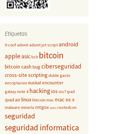
Etiquetas
android
0-conf
adonit
adonit jot script
bitcoin
apple
asic
bch
ciberseguridad
bitcoin cash
bug
cross-site scripting
doble gasto
euskal encounter
encriptacion
hacking
ios
galaxy note 4
ios7
ipad
linux
mac os x
ipad air
litecoin
mac
mtgox
malware
minería
rootedcon
roms
seguridad
seguridad informatica