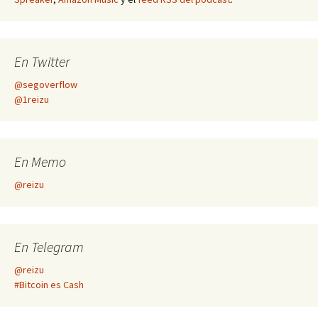
En Twitter
@segoverflow
@1reizu
En Memo
@reizu
En Telegram
@reizu
#Bitcoin es Cash