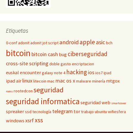
Etiquetas
apple
android
asic
0-conf
adonit
adonit jot script
bch
bitcoin
ciberseguridad
bitcoin cash
bug
cross-site scripting
doble gasto
encriptacion
hacking
ios
euskal encounter
galaxy note 4
ios7
ipad
linux
mac os x
ipad air
mtgox
litecoin
mac
malware
minería
seguridad
rootedcon
roms
seguridad informatica
seguridad web
smartcover
telegram
spreaker
tor
ssd
tecnología
trabajo
ubuntu
wifiesfera
xss
xsrf
windows