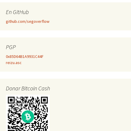
En GitHub
github.com/segoverflow
PGP
0x85D64B1A9931C44F
reizu.asc
Donar Bitcoin Cash