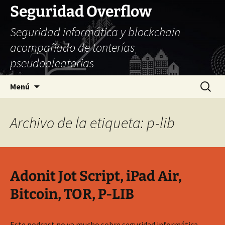
Seguridad Overflow
Seguridad informática y blockchain
acompañado de tonterías
pseudoaleatorias
Saltar
Buscar:
Menú
al
contenido
Archivo de la etiqueta: p-lib
Adonit Jot Script, iPad Air,
Bitcoin, TOR, P-LIB
Este podcast no va mucho sobre seguridad informática.