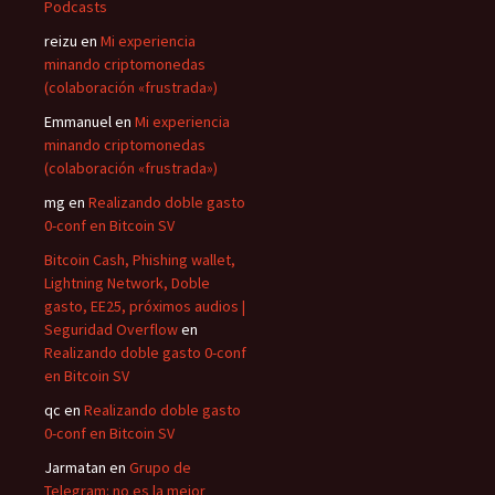
Podcasts
reizu
en
Mi experiencia
minando criptomonedas
(colaboración «frustrada»)
Emmanuel
en
Mi experiencia
minando criptomonedas
(colaboración «frustrada»)
mg
en
Realizando doble gasto
0-conf en Bitcoin SV
Bitcoin Cash, Phishing wallet,
Lightning Network, Doble
gasto, EE25, próximos audios |
Seguridad Overflow
en
Realizando doble gasto 0-conf
en Bitcoin SV
qc
en
Realizando doble gasto
0-conf en Bitcoin SV
Jarmatan
en
Grupo de
Telegram: no es la mejor