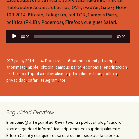
Hablo sobre Adonit Jot Script, OVH, iPad Air, Galaxy Note
10.1 2014, Bitcoin, Telegram, red TOR, Campus Party,
política (P-LIB y Podemos), Firefox y cuelgues Safari.
Reproductor
00:00
00:00
de
audio
7 junio, 2014
Podcast
adonit
,
adonit jot script
,
anonimato
,
apple
,
bitcoin
,
campus party
,
economia
,
encriptacion
,
firefox
,
ipad
,
ipad air
,
liberalismo
,
p-lib
,
phoneclean
,
política
,
privacidad
,
safari
,
telegram
,
tor
Seguridad Overflow
Bienvenid@ a
Seguridad Overflow
, un podcast-blog "casero"
sobre seguridad informática, criptomonedas (principalmente
Bitcoin Cash) y cualquier cosa que se me pase por la cabeza.