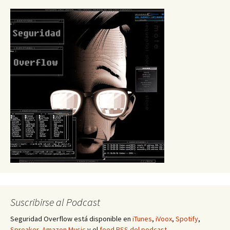
Suscribirse al Podcast
Seguridad Overflow está disponible en
iTunes
,
iVoox
,
Spotify
,
Spreaker
,
Amazon Music
y el
feed RSS del podcast
.