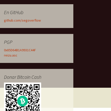
En GitHub
github.com/segoverflow
PGP
0x85D64B1A9931C44F
reizu.asc
Donar Bitcoin Cash