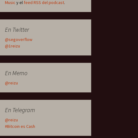
Music
y el
feed RSS del podcast
.
En Twitter
@segoverflow
@1reizu
En Memo
@reizu
En Telegram
@reizu
#Bitcoin es Cash