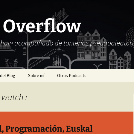
 Overflow
chain acompañado de tonterías pseudoaleatori
 del Blog
Sobre mí
Otros Podcasts
g watch r
d, Programación, Euskal