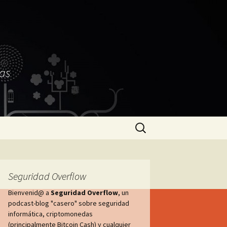
as
Buscar:
Seguridad Overflow
Bienvenid@ a
Seguridad Overflow
, un
podcast-blog "casero" sobre seguridad
informática, criptomonedas
(principalmente Bitcoin Cash) y cualquier