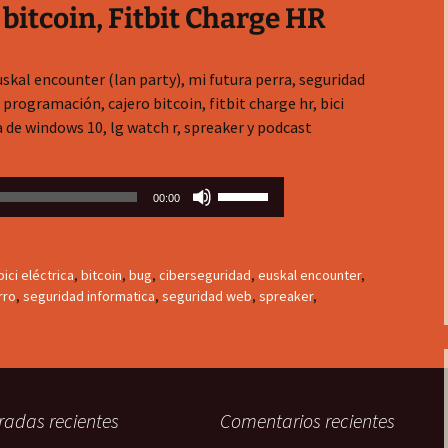
bitcoin, Fitbit Charge HR
skal encounter (lan party), mi futura perra, seguridad
programación, cajero bitcoin, fitbit charge hr, bici
ia de windows 10, lg watch r, spreaker y podcast
Utiliza
00:00
las
teclas
de
bici eléctrica
,
bitcoin
,
bug
,
ciberseguridad
,
euskal encounter
,
flecha
rro
,
seguridad informatica
,
seguridad web
,
spreaker
,
arriba/abajo
para
aumentar
o
disminuir
radas recientes
Comentarios recientes
el