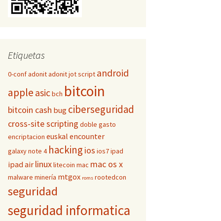
Etiquetas
android
0-conf
adonit
adonit jot script
bitcoin
apple
asic
bch
ciberseguridad
bitcoin cash
bug
cross-site scripting
doble gasto
euskal encounter
encriptacion
hacking
ios
galaxy note 4
ios7
ipad
linux
mac os x
ipad air
litecoin
mac
mtgox
malware
minería
rootedcon
roms
seguridad
seguridad informatica