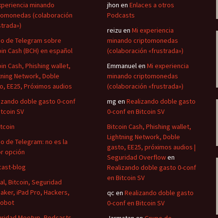
volumen.
xperiencia minando
jhon
en
Enlaces a otros
tomonedas (colaboración
Podcasts
strada»)
reizu
en
Mi experiencia
o de Telegram sobre
minando criptomonedas
oin Cash (BCH) en español
(colaboración «frustrada»)
oin Cash, Phishing wallet,
Emmanuel
en
Mi experiencia
tning Network, Doble
minando criptomonedas
o, EE25, Próximos audios
(colaboración «frustrada»)
izando doble gasto 0-conf
mg
en
Realizando doble gasto
itcoin SV
0-conf en Bitcoin SV
itcoin
Bitcoin Cash, Phishing wallet,
Lightning Network, Doble
o de Telegram: no es la
gasto, EE25, próximos audios |
r opción
Seguridad Overflow
en
ast-blog
Realizando doble gasto 0-conf
en Bitcoin SV
al, Bitcoin, Seguridad
aker, iPad Pro, Hackers,
qc
en
Realizando doble gasto
Robot
0-conf en Bitcoin SV
ridad Meetup, Podcasts