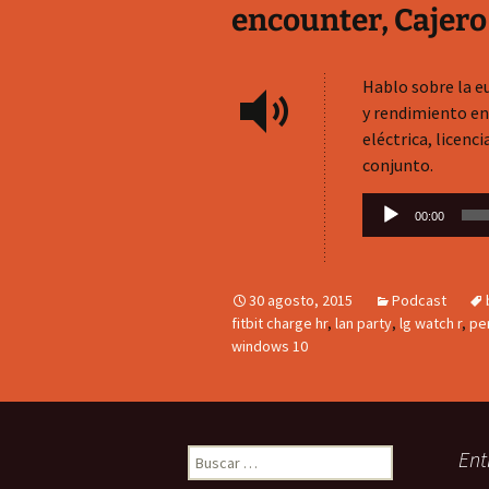
encounter, Cajero 
Hablo sobre la eu
y rendimiento en 
eléctrica, licenc
conjunto.
Reproductor
00:00
de
audio
30 agosto, 2015
Podcast
fitbit charge hr
,
lan party
,
lg watch r
,
pe
windows 10
Buscar:
Ent