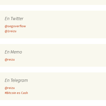
En Twitter
@segoverflow
@1reizu
En Memo
@reizu
En Telegram
@reizu
#Bitcoin es Cash