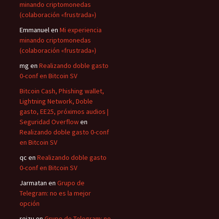
minando criptomonedas
(colaboración «frustrada»)
Emmanuel
en
Mi experiencia
minando criptomonedas
(colaboración «frustrada»)
mg
en
Realizando doble gasto
0-conf en Bitcoin SV
Bitcoin Cash, Phishing wallet,
Lightning Network, Doble
gasto, EE25, próximos audios |
Seguridad Overflow
en
Realizando doble gasto 0-conf
en Bitcoin SV
qc
en
Realizando doble gasto
0-conf en Bitcoin SV
Jarmatan
en
Grupo de
Telegram: no es la mejor
opción
reizu
en
Grupo de Telegram: no