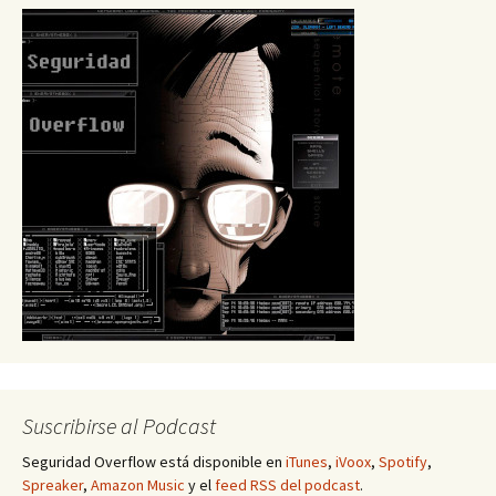
Suscribirse al Podcast
Seguridad Overflow está disponible en
iTunes
,
iVoox
,
Spotify
,
Spreaker
,
Amazon Music
y el
feed RSS del podcast
.