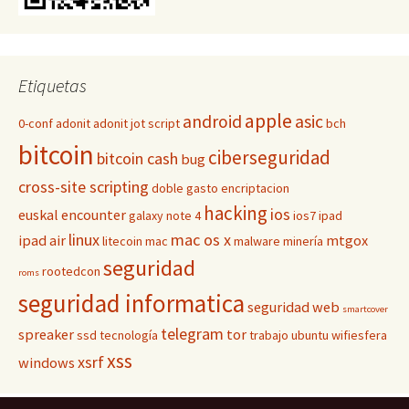
Etiquetas
apple
android
asic
0-conf
adonit
adonit jot script
bch
bitcoin
ciberseguridad
bitcoin cash
bug
cross-site scripting
doble gasto
encriptacion
hacking
ios
euskal encounter
galaxy note 4
ios7
ipad
linux
mac os x
ipad air
mtgox
litecoin
mac
malware
minería
seguridad
rootedcon
roms
seguridad informatica
seguridad web
smartcover
telegram
spreaker
tor
ssd
tecnología
trabajo
ubuntu
wifiesfera
xss
xsrf
windows