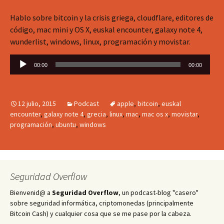
Hablo sobre bitcoin y la crisis griega, cloudflare, editores de
código, mac mini y OS X, euskal encounter, galaxy note 4,
wunderlist, windows, linux, programación y movistar.
Reproductor
00:00
00:00
de
audio
12 julio, 2015
Podcast
apple
,
bitcoin
,
euskal
encounter
,
galaxy note 4
,
grecia
,
linux
,
mac
,
mac os x
,
movistar
,
programación
,
ubuntu
,
windows
Seguridad Overflow
Bienvenid@ a
Seguridad Overflow
, un podcast-blog "casero"
sobre seguridad informática, criptomonedas (principalmente
Bitcoin Cash) y cualquier cosa que se me pase por la cabeza.