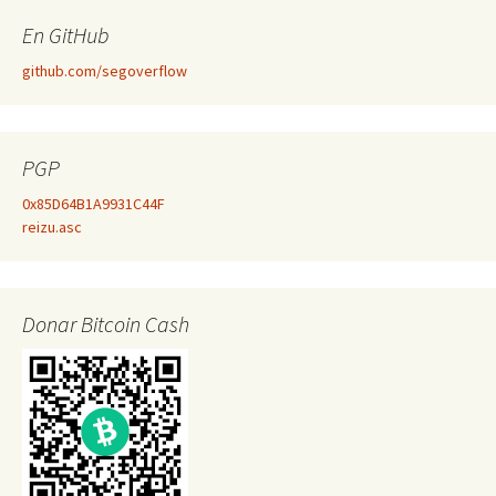
En GitHub
github.com/segoverflow
PGP
0x85D64B1A9931C44F
reizu.asc
Donar Bitcoin Cash